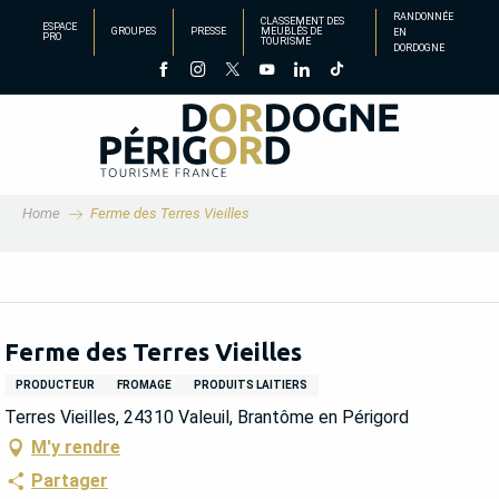
Aller
RANDONNÉE
CLASSEMENT DES
ESPACE
GROUPES
PRESSE
MEUBLÉS DE
EN
au
PRO
TOURISME
DORDOGNE
contenu
principal
Home
Ferme des Terres Vieilles
Ferme des Terres Vieilles
PRODUCTEUR
FROMAGE
PRODUITS LAITIERS
Terres Vieilles, 24310 Valeuil, Brantôme en Périgord
M'y rendre
Partager