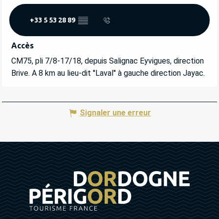
+33 5 53 28 89
▒▒
Accès
Accès
CM75, pli 7/8-17/18, depuis Salignac Eyvigues, direction
Brive. A 8 km au lieu-dit ''Laval'' à gauche direction Jayac.
Signaler une erreur