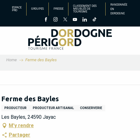
Aller
RANDONNÉE
CLASSEMENT DES
ESPACE
GROUPES
PRESSE
MEUBLÉS DE
EN
au
PRO
TOURISME
DORDOGNE
contenu
principal
Home
Ferme des Bayles
Ferme des Bayles
PRODUCTEUR
PRODUCTEUR ARTISANAL
CONSERVERIE
Les Bayles, 24590 Jayac
M'y rendre
Partager