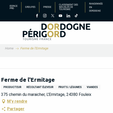
Aller
RANDONNÉE
CLASSEMENT DES
ESPACE
GROUPES
PRESSE
MEUBLÉS DE
EN
au
PRO
TOURISME
DORDOGNE
contenu
principal
Home
Ferme de l'Ermitage
Ferme de l'Ermitage
PRODUCTEUR
RÉCOLTANT ÉLEVEUR
FRUITS / LÉGUMES
VIANDES
375 chemin du maraicher, L'Ermitage, 24380 Fouleix
M'y rendre
Partager