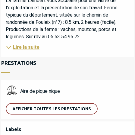
La famille Lambert vous accueille pour une visite de 
l'exploitation et la présentation de son travail. Ferme 
typique du département, située sur le chemin de 
randonnée de Fouleix (n°7) : 8.5 km, 2 heures (facile). 
Productions de la ferme : vaches, moutons, porcs et 
légumes. Sur rdv au 05 53 54 95 72
Lire la suite
PRESTATIONS
Aire de pique nique
AFFICHER TOUTES LES PRESTATIONS
OFFRES DE PRESTATIONS
Labels
Labels