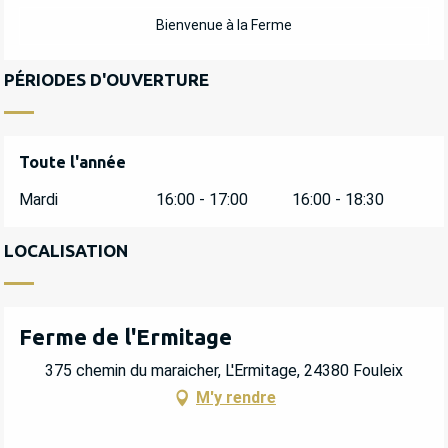
Bienvenue à la Ferme
PÉRIODES D'OUVERTURE
Toute l'année
Toute l'année
Mardi
16:00 - 17:00
16:00 - 18:30
LOCALISATION
Ferme de l'Ermitage
375 chemin du maraicher, L'Ermitage, 24380 Fouleix
M'y rendre