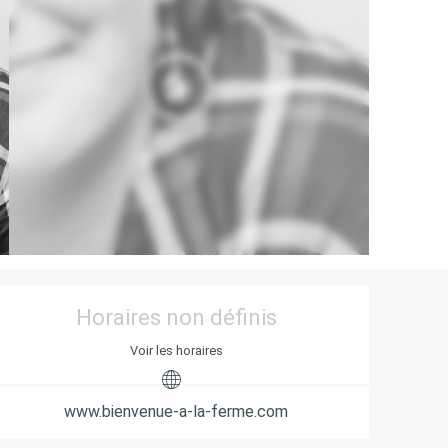
OUVERTURE ET COORD
Horaires non définis
Voir les horaires
www.bienvenue-a-la-ferme.com