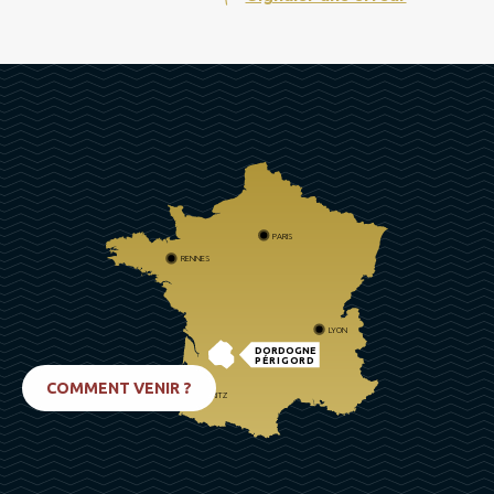
PARIS
RENNES
LYON
DORDOGNE
PÉRIGORD
COMMENT VENIR ?
BIARRITZ