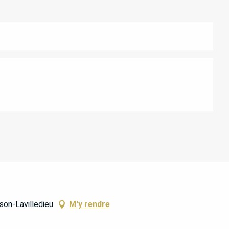
ATIONS
son-Lavilledieu
M'y rendre