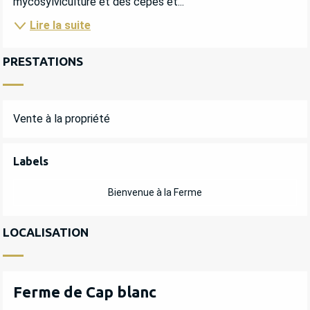
mycosylviculture et des cèpes et...
Lire la suite
PRESTATIONS
Vente à la propriété
OFFRES DE PRESTATIONS
Labels
Labels
Bienvenue à la Ferme
LOCALISATION
Ferme de Cap blanc