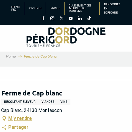
Aller
RANDONNÉE
CLASSEMENT DES
ESPACE
GROUPES
PRESSE
MEUBLÉS DE
EN
au
PRO
TOURISME
DORDOGNE
contenu
principal
Home
Ferme de Cap blanc
Ferme de Cap blanc
RÉCOLTANT ÉLEVEUR
VIANDES
VINS
Cap Blanc, 24130 Monfaucon
M'y rendre
Partager