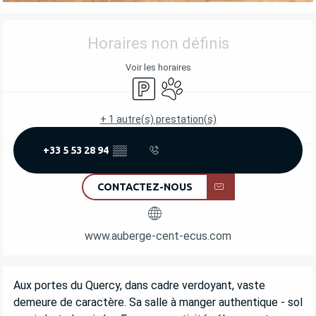
OUVERTURE ET COORDONNÉES
Horaires non définis
Voir les horaires
Parking
Animaux acceptés
+ 1 autre(s) prestation(s)
+33 5 53 28 94
▒▒
CONTACTEZ-NOUS
www.auberge-cent-ecus.com
DESCRIPTION
Aux portes du Quercy, dans cadre verdoyant, vaste 
demeure de caractère. Sa salle à manger authentique - sol 