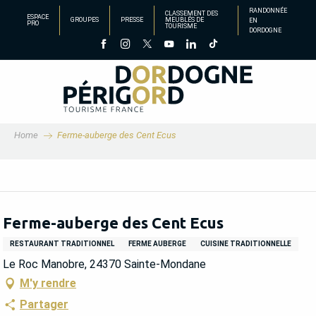
Aller
RANDONNÉE
CLASSEMENT DES
ESPACE
GROUPES
PRESSE
MEUBLÉS DE
EN
au
PRO
TOURISME
DORDOGNE
contenu
principal
Home
Ferme-auberge des Cent Ecus
Ferme-auberge des Cent Ecus
RESTAURANT TRADITIONNEL
FERME AUBERGE
CUISINE TRADITIONNELLE
Le Roc Manobre, 24370 Sainte-Mondane
M'y rendre
Partager