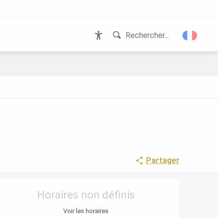
Rechercher...
Accessibilité
Partager
OUVERTURE ET COORD
Horaires non définis
Voir les horaires