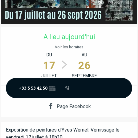
OUVERTURE ET COORDONNÉES
A lieu aujourd'hui
Voir les horaires
DU
AU
17
26
JUILLET
SEPTEMBRE
+33 5 53 42 50
▒▒
Page Facebook
DESCRIPTION
Exposition de peintures d'Yves Wemel. Vernissage le 
vendredi 17 juillet à 18h30.