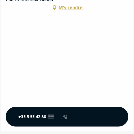
M'y rendre
+33 5 53 42 50
▒▒