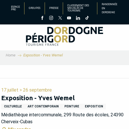
Aller
RANDONNÉE
CLASSEMENT DES
ESPACE
GROUPES
PRESSE
MEUBLÉS DE
EN
au
PRO
TOURISME
DORDOGNE
contenu
principal
Home
Exposition - Yves Wemel
17 juillet > 26 septembre
Exposition - Yves Wemel
CULTURELLE
ART CONTEMPORAIN
PEINTURE
EXPOSITION
Médiathèque intercommunale, 299 Route des écoles, 24390
Cherveix-Cubas