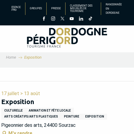
Aller
RANDONNÉE
CLASSEMENT DES
ESPACE
GROUPES
PRESSE
MEUBLÉS DE
EN
au
PRO
TOURISME
DORDOGNE
contenu
principal
Home
Exposition
17 juillet > 13 août
Exposition
CULTURELLE
ANIMATION ET FÊTE LOCALE
ARTS CRÉATIFS/ARTS PLASTIQUES
PEINTURE
EXPOSITION
Pigeonnier des arts, 24400 Sourzac
M'y rendre