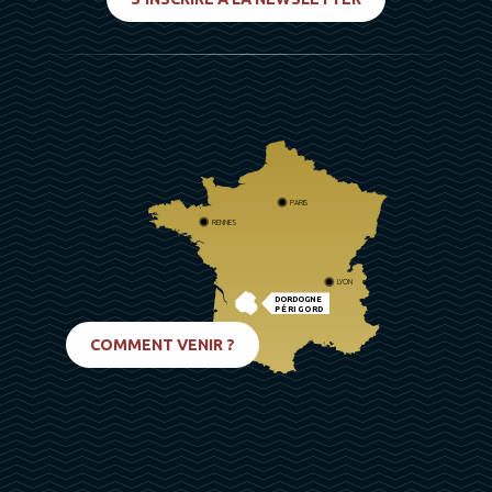
PARIS
RENNES
LYON
DORDOGNE
PÉRIGORD
BIARRITZ
COMMENT VENIR ?