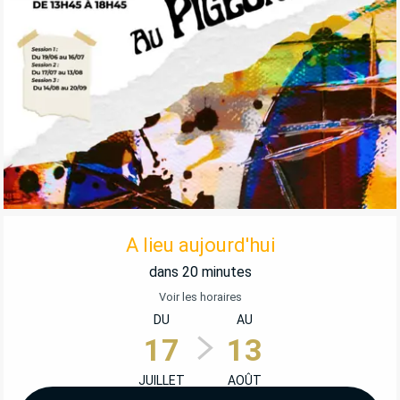
OUVERTURE ET COORDONNÉES
A lieu aujourd'hui
dans 20 minutes
Voir les horaires
DU
AU
17
13
JUILLET
AOÛT