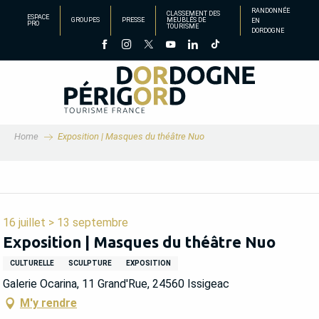
Aller
RANDONNÉE
CLASSEMENT DES
ESPACE
GROUPES
PRESSE
MEUBLÉS DE
EN
au
PRO
TOURISME
DORDOGNE
contenu
principal
Home
Exposition | Masques du théâtre Nuo
16 juillet > 13 septembre
Exposition | Masques du théâtre Nuo
CULTURELLE
SCULPTURE
EXPOSITION
Galerie Ocarina, 11 Grand'Rue, 24560 Issigeac
M'y rendre