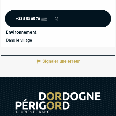
+33 5 53 05 70
▒▒
Environnement
Environnement
Dans le village
Signaler une erreur