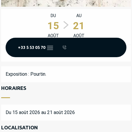
OUVERTURE ET COORDONNÉES
DU
AU
15
21
AOÛT
AOÛT
+33 5 53 05 70
▒▒
DESCRIPTION
Exposition : Pourtin.
HORAIRES
Du 15 août 2026 au 21 août 2026
LOCALISATION