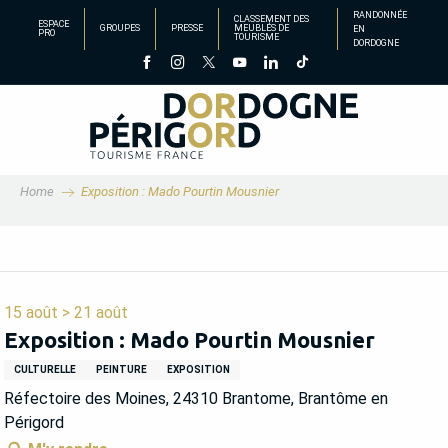
Aller
RANDONNÉE
CLASSEMENT DES
ESPACE
GROUPES
PRESSE
MEUBLÉS DE
EN
au
PRO
TOURISME
DORDOGNE
contenu
principal
Home
Exposition : Mado Pourtin Mousnier
15 août > 21 août
Exposition : Mado Pourtin Mousnier
CULTURELLE
PEINTURE
EXPOSITION
Réfectoire des Moines, 24310 Brantome, Brantôme en
Périgord