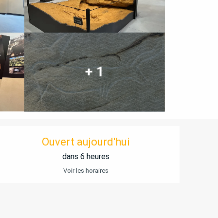
+ 1
OUVERTURE ET COORD
Ouvert aujourd'hui
dans 6 heures
Voir les horaires