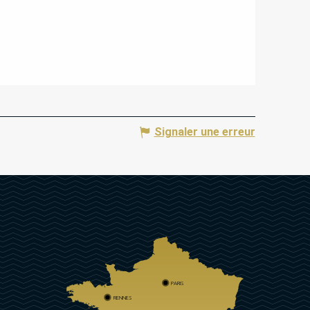
Signaler une erreur
PARIS
RENNES