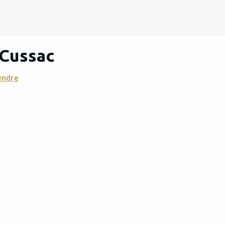
 Cussac
endre