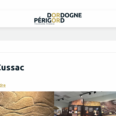
Cussac
dre