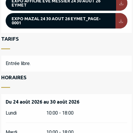
EXPO AFFICHE EVE MESSIER 24 30 AOUT 26
EYMET
EXPO MAZAL 24 30 AOUT 26 EYMET_PAGE-
0001
TARIFS
Entrée libre.
HORAIRES
Du
Du
24 août 2026
24 août 2026
au
au
30 août 2026
30 août 2026
Lundi
10:00 - 18:00
Mardi
10:00 - 18:00