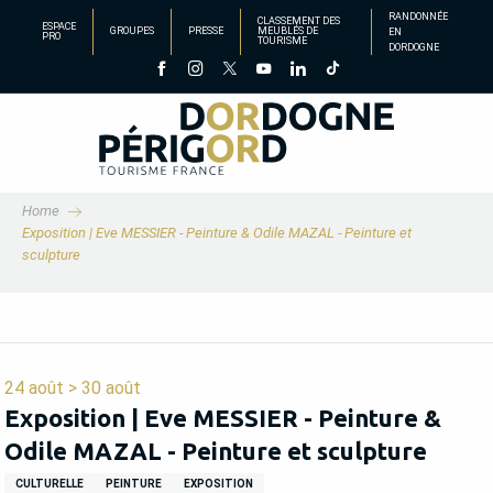
Aller
RANDONNÉE
CLASSEMENT DES
ESPACE
GROUPES
PRESSE
MEUBLÉS DE
EN
au
PRO
TOURISME
DORDOGNE
contenu
principal
Home
Exposition | Eve MESSIER - Peinture & Odile MAZAL - Peinture et
sculpture
24 août > 30 août
Exposition | Eve MESSIER - Peinture &
Odile MAZAL - Peinture et sculpture
CULTURELLE
PEINTURE
EXPOSITION