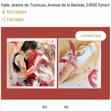
Salle Jeanne de Toulouse, Avenue de la Bastide, 24500 Eymet
M'y rendre
Partager
+3 PHOTOS
OUVERTURE ET COORDONNÉES
DU
AU