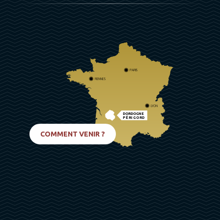
PARIS
RENNES
LYON
DORDOGNE
PÉRIGORD
BIARRITZ
COMMENT VENIR ?