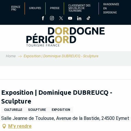
Aller
RANDONNÉE
CLASSEMENT DES
ESPACE
GROUPES
PRESSE
MEUBLÉS DE
EN
au
PRO
TOURISME
DORDOGNE
contenu
principal
Home
Exposition | Dominique DUBREUCQ - Sculpture
Exposition | Dominique DUBREUCQ -
Sculpture
CULTURELLE
SCULPTURE
EXPOSITION
Salle Jeanne de Toulouse, Avenue de la Bastide, 24500 Eymet
M'y rendre