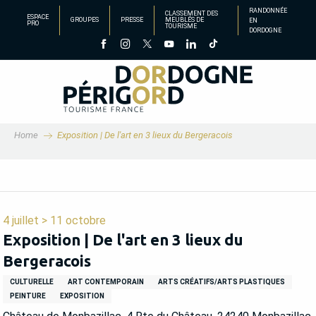
Aller
RANDONNÉE
CLASSEMENT DES
ESPACE
GROUPES
PRESSE
MEUBLÉS DE
EN
au
PRO
TOURISME
DORDOGNE
contenu
principal
Home
Exposition | De l'art en 3 lieux du Bergeracois
4 juillet > 11 octobre
Exposition | De l'art en 3 lieux du
Bergeracois
CULTURELLE
ART CONTEMPORAIN
ARTS CRÉATIFS/ARTS PLASTIQUES
PEINTURE
EXPOSITION