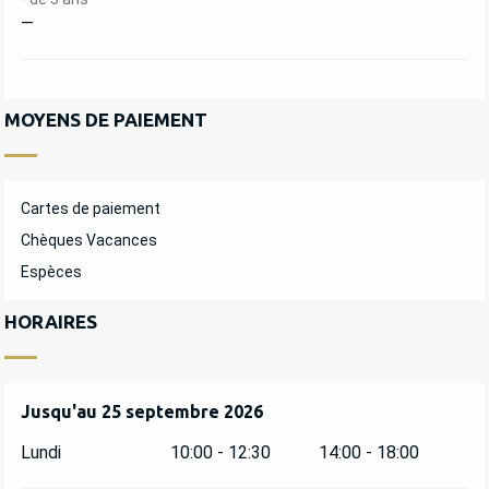
—
MOYENS DE PAIEMENT
Cartes de paiement
Chèques Vacances
Espèces
HORAIRES
Du
Jusqu'au
28 juillet 2026
25 septembre 2026
au
25 septembre 2026
Lundi
10:00 - 12:30
14:00 - 18:00