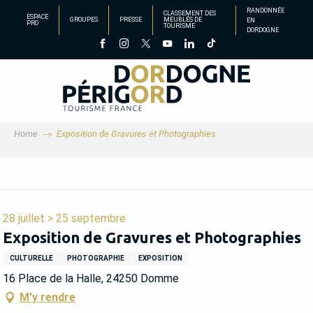
Aller
RANDONNÉE
CLASSEMENT DES
ESPACE
GROUPES
PRESSE
MEUBLÉS DE
EN
au
PRO
TOURISME
DORDOGNE
contenu
principal
Home
Exposition de Gravures et Photographies
28 juillet > 25 septembre
Exposition de Gravures et Photographies
CULTURELLE
PHOTOGRAPHIE
EXPOSITION
16 Place de la Halle, 24250 Domme
M'y rendre