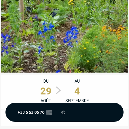
OUVERTURE ET COORDONNÉES
DU
AU
29
4
AOÛT
SEPTEMBRE
+33 5 53 05 70
▒▒