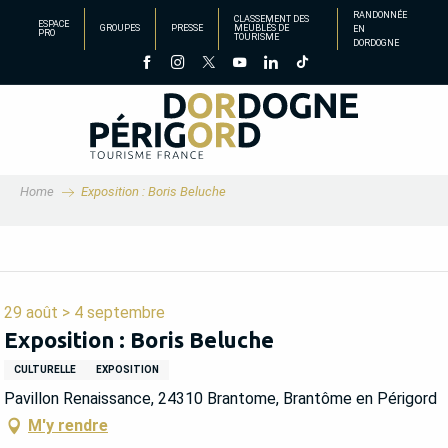
Aller
RANDONNÉE
CLASSEMENT DES
ESPACE
GROUPES
PRESSE
MEUBLÉS DE
EN
au
PRO
TOURISME
DORDOGNE
contenu
principal
Home
Exposition : Boris Beluche
29 août > 4 septembre
Exposition : Boris Beluche
CULTURELLE
EXPOSITION
Pavillon Renaissance, 24310 Brantome, Brantôme en Périgord
M'y rendre