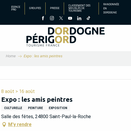
Aller
RANDONNÉE
CLASSEMENT DES
ESPACE
GROUPES
PRESSE
MEUBLÉS DE
EN
au
PRO
TOURISME
DORDOGNE
contenu
principal
Home
Expo : les amis peintres
8 août > 16 août
Expo : les amis peintres
CULTURELLE
PEINTURE
EXPOSITION
Salle des fêtes, 24800 Saint-Paul-la-Roche
M'y rendre