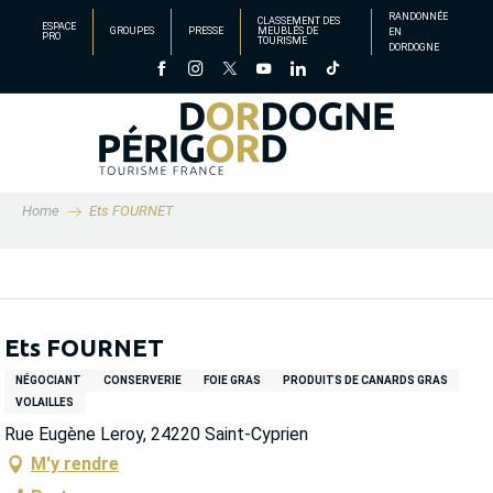
Aller
RANDONNÉE
CLASSEMENT DES
ESPACE
GROUPES
PRESSE
MEUBLÉS DE
EN
au
PRO
TOURISME
DORDOGNE
contenu
principal
Home
Ets FOURNET
Ets FOURNET
NÉGOCIANT
CONSERVERIE
FOIE GRAS
PRODUITS DE CANARDS GRAS
VOLAILLES
Rue Eugène Leroy, 24220 Saint-Cyprien
M'y rendre