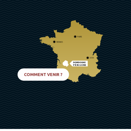
PARIS
RENNES
LYON
DORDOGNE
PÉRIGORD
BIARRITZ
COMMENT VENIR ?