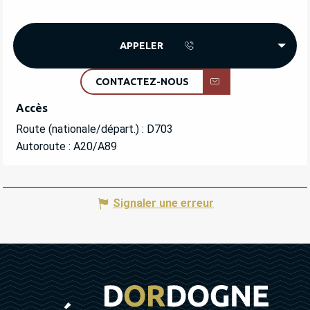
APPELER
CONTACTEZ-NOUS
Accès
Accès
Route (nationale/départ.) : D703
Autoroute : A20/A89
Signaler une erreur