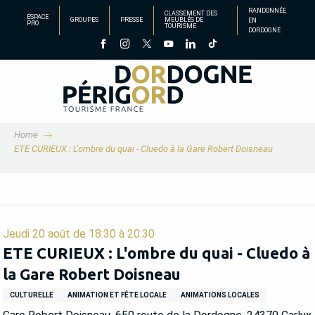
Aller
RANDONNÉE
CLASSEMENT DES
ESPACE
GROUPES
PRESSE
MEUBLÉS DE
EN
au
PRO
TOURISME
DORDOGNE
contenu
principal
Home
ETE CURIEUX : L'ombre du quai - Cluedo à la Gare Robert Doisneau
Jeudi 20 août de 18:30 à 20:30
ETE CURIEUX : L'ombre du quai - Cluedo à
la Gare Robert Doisneau
CULTURELLE
ANIMATION ET FÊTE LOCALE
ANIMATIONS LOCALES