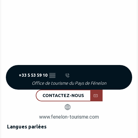
+33 5 53 59 10
▒▒
Office de tourisme du Pays de Fénelon
CONTACTEZ-NOUS
www.fenelon-tourisme.com
Langues parlées
Langues parlées