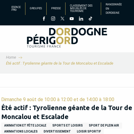
Aller
RANDONNÉE
CLASSEMENT DES
ESPACE
GROUPES
PRESSE
MEUBLÉS DE
EN
au
PRO
TOURISME
DORDOGNE
contenu
principal
Home
Été actif : Tyrolienne géante de la Tour de Moncalou et Escalade
Dimanche 9 août de 10:00 à 12:00 et de 14:00 à 18:00
Été actif : Tyrolienne géante de la Tour de
Moncalou et Escalade
ANIMATION ET FÊTE LOCALE
SPORTS ET LOISIRS
SPORT DE PLEIN AIR
ANIMATIONS LOCALES
DIVERTISSEMENT
LOISIR SPORTIF