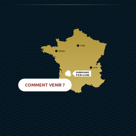
PARIS
RENNES
LYON
DORDOGNE
PÉRIGORD
BIARRITZ
COMMENT VENIR ?