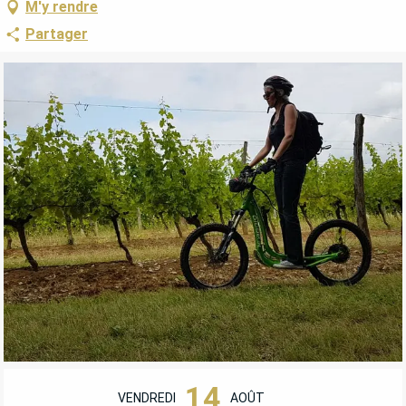
M'y rendre
Partager
OUVERTURE ET COORDONNÉES
14
VENDREDI
AOÛT