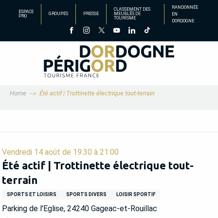
Aller
RANDONNÉE
CLASSEMENT DES
ESPACE
GROUPES
PRESSE
MEUBLÉS DE
EN
au
PRO
TOURISME
DORDOGNE
contenu
principal
Home
Été actif | Trottinette électrique tout-terrain
Vendredi 14 août de 19:30 à 21:00
Été actif | Trottinette électrique tout-
terrain
SPORTS ET LOISIRS
SPORTS DIVERS
LOISIR SPORTIF
Parking de l'Eglise, 24240 Gageac-et-Rouillac