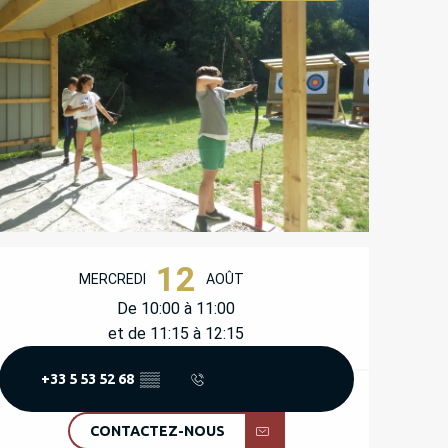
OUVERTURE ET COORD
12
MERCREDI
AOÛT
De 10:00 à 11:00
et de 11:15 à 12:15
+33 5 53 52 68
▒▒
CONTACTEZ-NOUS