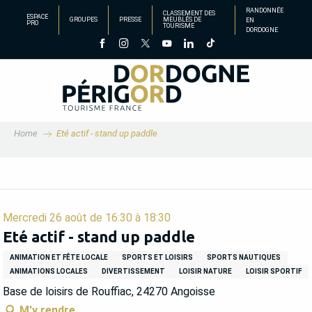
Aller
RANDONNÉE
CLASSEMENT DES
ESPACE
GROUPES
PRESSE
MEUBLÉS DE
EN
au
PRO
TOURISME
DORDOGNE
contenu
principal
Home
Eté actif - stand up paddle
Mercredi 26 août de 16:30 à 18:30
Eté actif - stand up paddle
ANIMATION ET FÊTE LOCALE
SPORTS ET LOISIRS
SPORTS NAUTIQUES
ANIMATIONS LOCALES
DIVERTISSEMENT
LOISIR NATURE
LOISIR SPORTIF
Base de loisirs de Rouffiac, 24270 Angoisse
M'y rendre