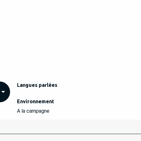
Langues parlées
Langues parlées
Environnement
Environnement
A la campagne