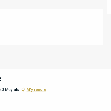
e
220 Meyrals
M'y rendre