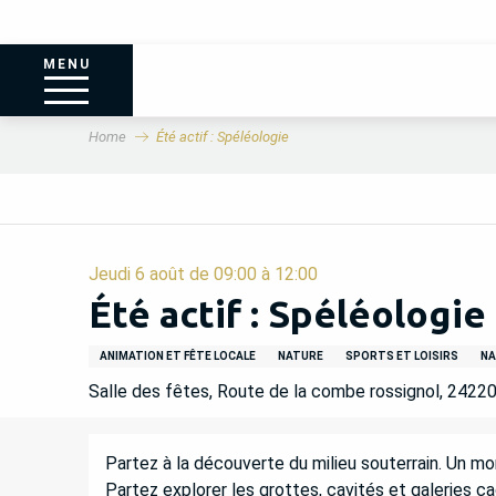
MENU
Home
Été actif : Spéléologie
Jeudi 6 août de 09:00 à 12:00
Été actif : Spéléologie
ANIMATION ET FÊTE LOCALE
NATURE
SPORTS ET LOISIRS
NA
Salle des fêtes, Route de la combe rossignol, 2422
DESCRIPTION
Partez à la découverte du milieu souterrain. Un mon
Partez explorer les grottes, cavités et galeries c