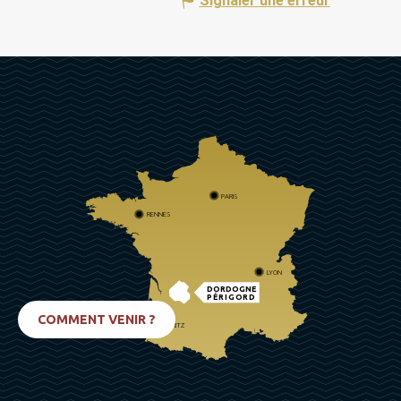
Signaler une erreur
PARIS
RENNES
LYON
DORDOGNE
PÉRIGORD
COMMENT VENIR ?
BIARRITZ