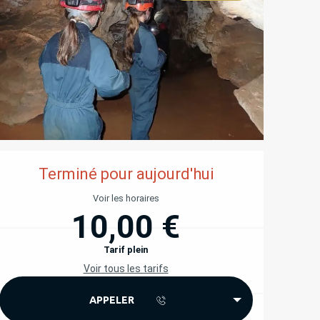
OUVERTURE ET COORD
Terminé pour aujourd'hui
Voir les horaires
10,00 €
Tarif plein
Voir tous les tarifs
APPELER