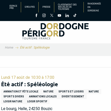
Aller
RANDONNÉE
CLASSEMENT DES
ESPACE
GROUPES
PRESSE
MEUBLÉS DE
EN
au
PRO
TOURISME
DORDOGNE
contenu
principal
Home
Été actif : Spéléologie
Lundi 17 août de 10:30 à 17:00
Été actif : Spéléologie
ANIMATION ET FÊTE LOCALE
NATURE
SPORTS ET LOISIRS
NATURE
SPORTS DIVERS
ANIMATIONS LOCALES
DIVERTISSEMENT
LOISIR NATURE
LOISIR SPORTIF
Le bourg, Halle, 24250 Bouzic