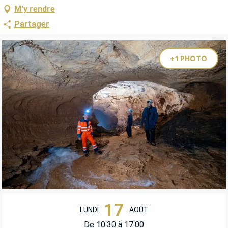
M'y rendre
Partager
+1 PHOTO
OUVERTURE ET COORDONNÉES
17
LUNDI
AOÛT
De 10:30 à 17:00