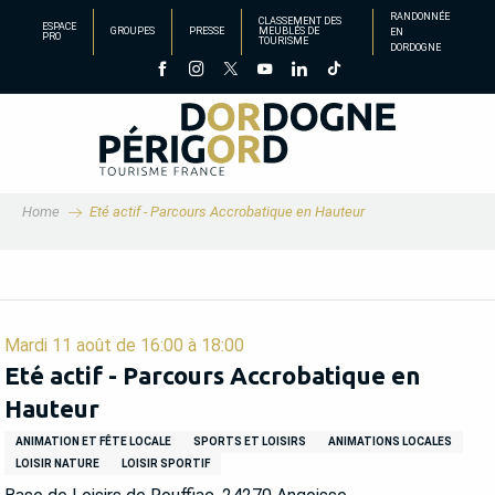
Aller
RANDONNÉE
CLASSEMENT DES
ESPACE
GROUPES
PRESSE
MEUBLÉS DE
EN
au
PRO
TOURISME
DORDOGNE
contenu
principal
Home
Eté actif - Parcours Accrobatique en Hauteur
Mardi 11 août de 16:00 à 18:00
Eté actif - Parcours Accrobatique en
Hauteur
ANIMATION ET FÊTE LOCALE
SPORTS ET LOISIRS
ANIMATIONS LOCALES
LOISIR NATURE
LOISIR SPORTIF