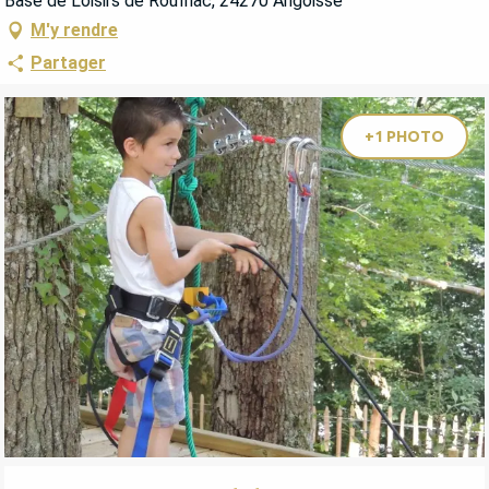
Base de Loisirs de Rouffiac, 24270 Angoisse
M'y rendre
Partager
+1 PHOTO
OUVERTURE ET COORDONNÉES