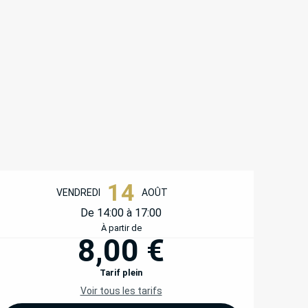
OUVERTURE ET COORD
14
VENDREDI
AOÛT
De 14:00 à 17:00
À partir de
8,00 €
Tarif plein
Voir tous les tarifs