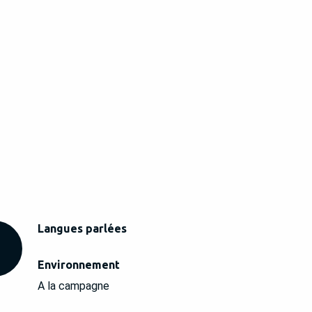
Langues parlées
Langues parlées
Environnement
Environnement
A la campagne