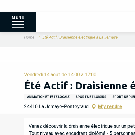
MENU
Home
Été Actif : Draisienne électrique à La Jemaye
Vendredi 14 août de 14:00 à 17:00
Été Actif : Draisienne
ANIMATION ET FÊTE LOCALE
SPORTS ET LOISIRS
SPORT DE PLEI
24410 La Jemaye-Ponteyraud
M'y rendre
DESCRIPTION
Venez découvrir la draisienne électrique sur un pet
Tout niveau avec encadrant diplômé - 5 personnes 