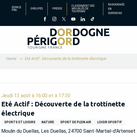
Aller
RANDONNÉE
CLASSEMENT DES
ESPACE
GROUPES
PRESSE
MEUBLÉS DE
EN
au
PRO
TOURISME
DORDOGNE
contenu
principal
Home
Eté Actif : Découverte de la trottinette électrique
Jeudi 13 août à 16:00 et à 17:30
Eté Actif : Découverte de la trottinette
électrique
SPORTS ET LOISIRS
NATURE
SPORT DE PLEIN AIR
LOISIR SPORTIF
Moulin du Duellas, Les Duellas, 24700 Saint-Martial-d'Artenset