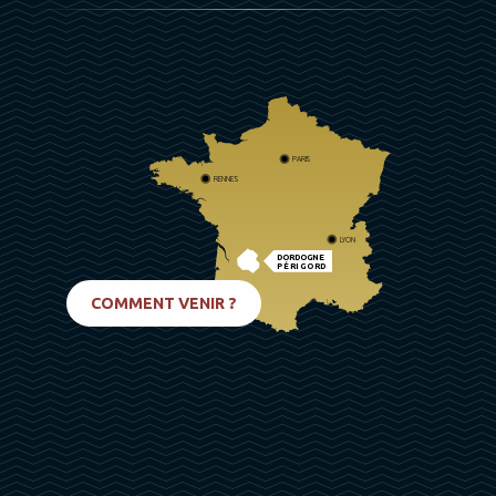
PARIS
RENNES
LYON
DORDOGNE
PÉRIGORD
BIARRITZ
COMMENT VENIR ?