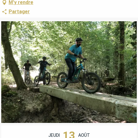
M'y rendre
Partager
OUVERTURE ET COORDONNÉES
13
JEUDI
AOÛT