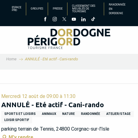
Aller
RANDONNÉE
CLASSEMENT DES
ESPACE
GROUPES
PRESSE
MEUBLÉS DE
EN
au
PRO
TOURISME
DORDOGNE
contenu
principal
Home
ANNULÉ - Eté actif - Cani-rando
Mercredi 12 août de 09:00 à 11:30
ANNULÉ - Eté actif - Cani-rando
SPORTS ET LOISIRS
ANIMAUX
NATURE
RANDONNÉE
ATELIER/STAGE
LOISIR SPORTIF
parking terrain de Tennis, 24800 Corgnac-sur-l'Isle
M'y rendre