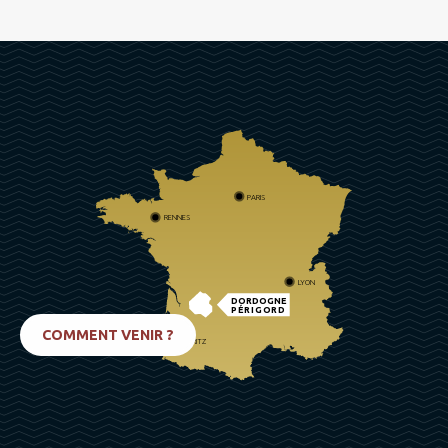
PARIS
RENNES
LYON
DORDOGNE
PÉRIGORD
COMMENT VENIR ?
BIARRITZ