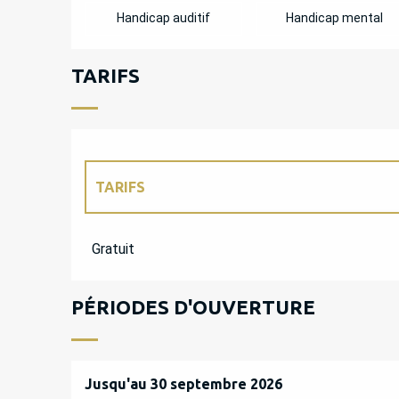
Handicap auditif
Handicap mental
TARIFS
TARIFS
TARIFS 2027
Gratuit
PÉRIODES D'OUVERTURE
Du
Jusqu'au
1 juin 2026
30 septembre 2026
au
30 septembre 2026