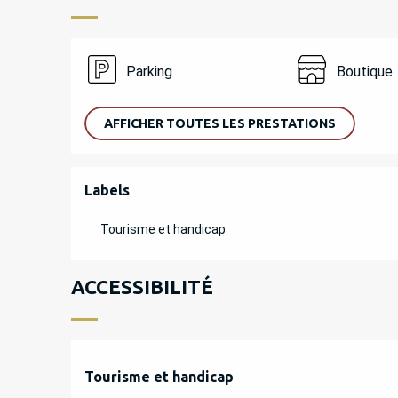
Parking
Boutique
AFFICHER TOUTES LES PRESTATIONS
OFFRES DE PREST
Labels
Labels
Tourisme et handicap
ACCESSIBILITÉ
Tourisme et handicap
Tourisme et handicap