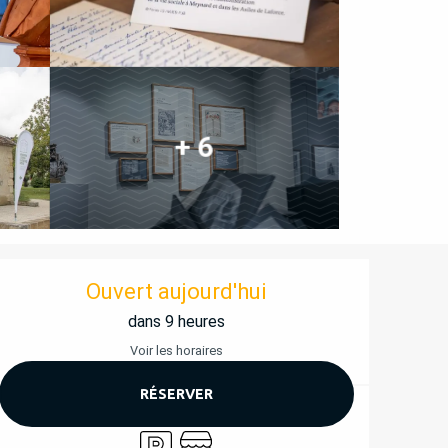
+ 6
OUVERTURE ET COORD
Ouvert aujourd'hui
dans 9 heures
Voir les horaires
RÉSERVER
Parking
Boutique