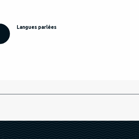
Langues parlées
Langues parlées