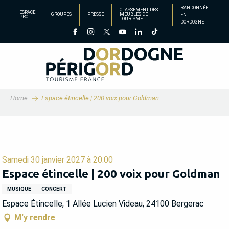
Aller
RANDONNÉE
CLASSEMENT DES
ESPACE
GROUPES
PRESSE
MEUBLÉS DE
EN
au
PRO
TOURISME
DORDOGNE
contenu
principal
Home
Espace étincelle | 200 voix pour Goldman
Samedi 30 janvier 2027 à 20:00
Espace étincelle | 200 voix pour Goldman
MUSIQUE
CONCERT
Espace Étincelle, 1 Allée Lucien Videau, 24100 Bergerac
M'y rendre