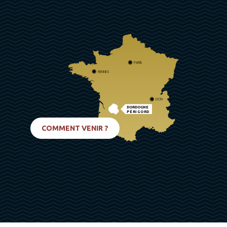
PARIS
RENNES
LYON
DORDOGNE
PÉRIGORD
BIARRITZ
COMMENT VENIR ?