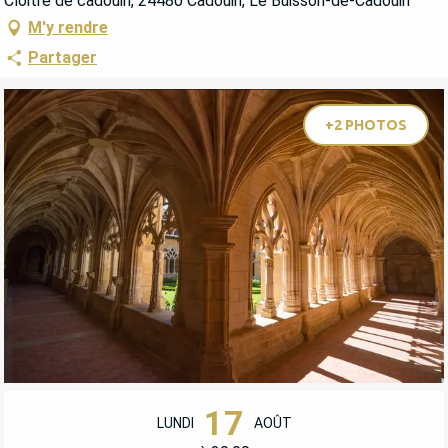
Cloitre de cadouin, 24480 Cadouin, Le Buisson-de-Cadouin
M'y rendre
Partager
+2 PHOTOS
OUVERTURE ET COORDONNÉES
17
LUNDI
AOÛT