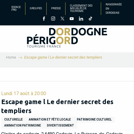
Aller
RANDONNÉE
CLASSEMENT DES
ESPACE
GROUPES
PRESSE
MEUBLÉS DE
EN
au
PRO
TOURISME
DORDOGNE
contenu
principal
Home
Escape game l Le dernier secret des templiers
Lundi 17 août à 20:00
Escape game l Le dernier secret des
templiers
CULTURELLE
ANIMATION ET FÊTE LOCALE
PATRIMOINE CULTUREL
ANIMATION PATRIMOINE
DIVERTISSEMENT