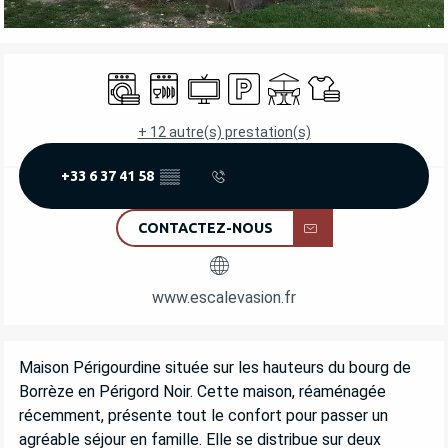
OUVERTURE ET COORDONNÉES
Lave linge
Lave vaisselle
Télévision
Parking
Terrasse
Draps et linge
+ 12 autre(s) prestation(s)
+33 6 37 41 58
▒▒
CONTACTEZ-NOUS
www.escalevasion.fr
DESCRIPTION
Maison Périgourdine située sur les hauteurs du bourg de 
Borrèze en Périgord Noir. Cette maison, réaménagée 
récemment, présente tout le confort pour passer un 
agréable séjour en famille. Elle se distribue sur deux 