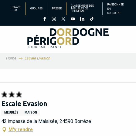
Aller
RANDONNÉE
CLASSEMENT DES
ESPACE
GROUPES
PRESSE
MEUBLÉS DE
EN
au
PRO
TOURISME
DORDOGNE
contenu
principal
Home
Escale Evasion
Escale Evasion
MEUBLÉS
MAISON
42 impasse de la Malaisée, 24590 Borrèze
M'y rendre