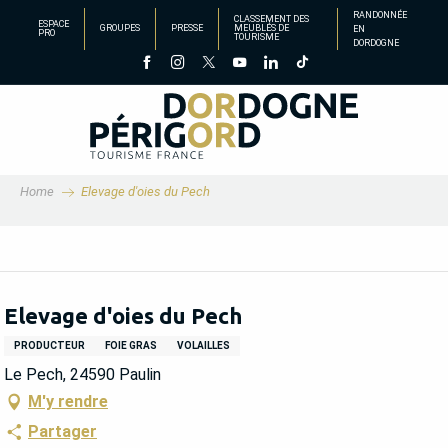
Aller
RANDONNÉE
CLASSEMENT DES
ESPACE
GROUPES
PRESSE
MEUBLÉS DE
EN
au
PRO
TOURISME
DORDOGNE
contenu
principal
Home
Elevage d'oies du Pech
Elevage d'oies du Pech
PRODUCTEUR
FOIE GRAS
VOLAILLES
Le Pech, 24590 Paulin
M'y rendre
Partager