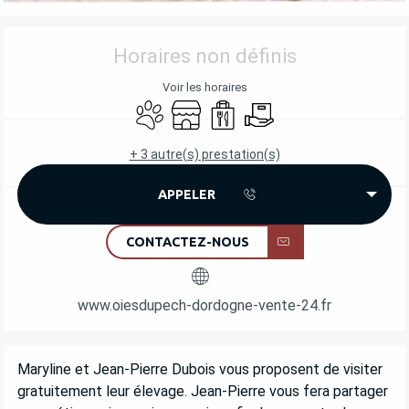
OUVERTURE ET COORDONNÉES
Horaires non définis
Voir les horaires
Animaux acceptés
Boutique
Vente à emporter
Livraison
+ 3 autre(s) prestation(s)
APPELER
CONTACTEZ-NOUS
www.oiesdupech-dordogne-vente-24.fr
DESCRIPTION
Maryline et Jean-Pierre Dubois vous proposent de visiter 
gratuitement leur élevage. Jean-Pierre vous fera partager 