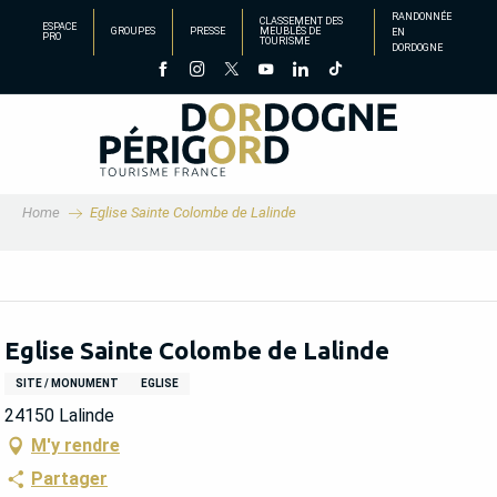
Aller
RANDONNÉE
CLASSEMENT DES
ESPACE
GROUPES
PRESSE
MEUBLÉS DE
EN
au
PRO
TOURISME
DORDOGNE
contenu
principal
Home
Eglise Sainte Colombe de Lalinde
Eglise Sainte Colombe de Lalinde
SITE / MONUMENT
EGLISE
24150 Lalinde
M'y rendre
Partager