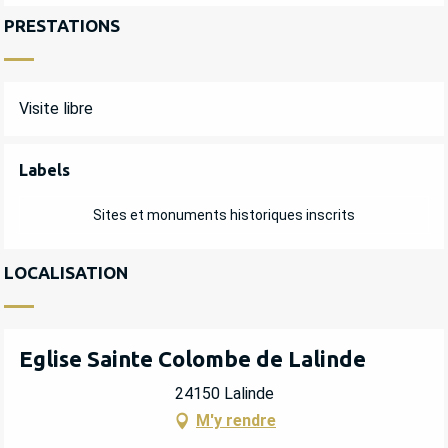
PRESTATIONS
Visite libre
OFFRES DE PRESTATIONS
Labels
Labels
Sites et monuments historiques inscrits
LOCALISATION
Eglise Sainte Colombe de Lalinde
24150 Lalinde
M'y rendre