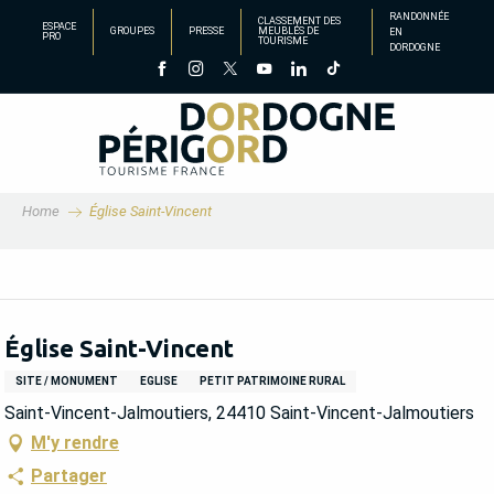
Aller
RANDONNÉE
CLASSEMENT DES
ESPACE
GROUPES
PRESSE
MEUBLÉS DE
EN
au
PRO
TOURISME
DORDOGNE
contenu
principal
Home
Église Saint-Vincent
Église Saint-Vincent
SITE / MONUMENT
EGLISE
PETIT PATRIMOINE RURAL
Saint-Vincent-Jalmoutiers, 24410 Saint-Vincent-Jalmoutiers
M'y rendre
Partager