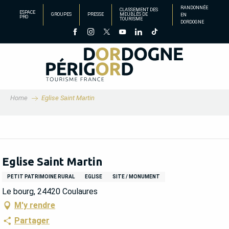
Aller
RANDONNÉE
CLASSEMENT DES
ESPACE
GROUPES
PRESSE
MEUBLÉS DE
EN
au
PRO
TOURISME
DORDOGNE
contenu
principal
Home
Eglise Saint Martin
Eglise Saint Martin
PETIT PATRIMOINE RURAL
EGLISE
SITE / MONUMENT
Le bourg, 24420 Coulaures
M'y rendre
Partager