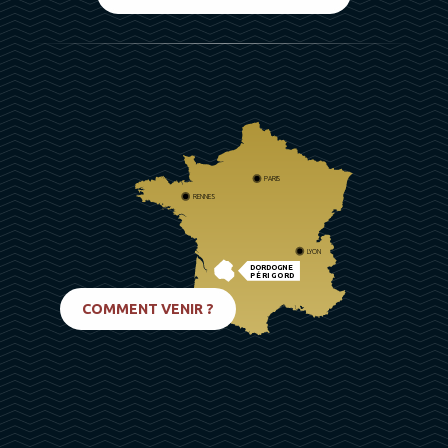
PARIS
RENNES
LYON
DORDOGNE
PÉRIGORD
BIARRITZ
COMMENT VENIR ?