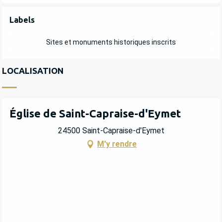
OFFRES DE PRESTATIONS
Labels
Labels
Sites et monuments historiques inscrits
LOCALISATION
Église de Saint-Capraise-d'Eymet
24500 Saint-Capraise-d'Eymet
M'y rendre