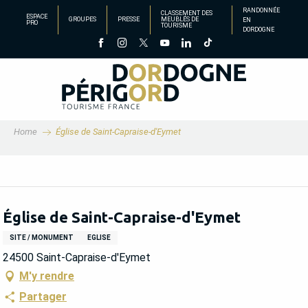
Aller
RANDONNÉE
CLASSEMENT DES
ESPACE
GROUPES
PRESSE
MEUBLÉS DE
EN
au
PRO
TOURISME
DORDOGNE
contenu
principal
Home
Église de Saint-Capraise-d'Eymet
Église de Saint-Capraise-d'Eymet
SITE / MONUMENT
EGLISE
24500 Saint-Capraise-d'Eymet
M'y rendre
Partager