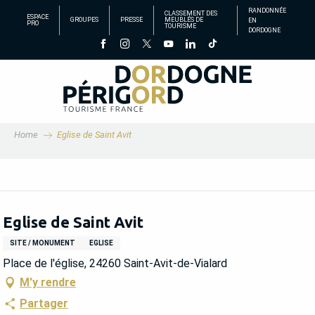
Aller
RANDONNÉE
CLASSEMENT DES
ESPACE
GROUPES
PRESSE
MEUBLÉS DE
EN
au
PRO
TOURISME
DORDOGNE
contenu
principal
Home
Eglise de Saint Avit
Eglise de Saint Avit
SITE / MONUMENT
EGLISE
Place de l'église, 24260 Saint-Avit-de-Vialard
M'y rendre
Partager