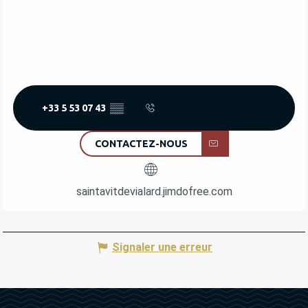
+33 5 53 07 43
▒▒
CONTACTEZ-NOUS
saintavitdevialard.jimdofree.com
Signaler une erreur