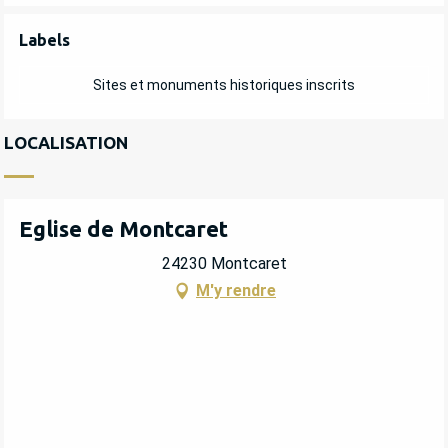
OFFRES DE PRESTATIONS
Labels
Labels
Sites et monuments historiques inscrits
LOCALISATION
Eglise de Montcaret
24230 Montcaret
M'y rendre