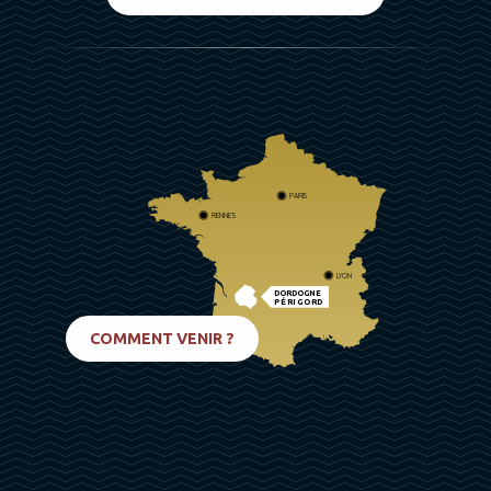
PARIS
RENNES
LYON
DORDOGNE
PÉRIGORD
BIARRITZ
COMMENT VENIR ?