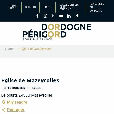
Aller
RANDONNÉE
CLASSEMENT DES
ESPACE
GROUPES
PRESSE
MEUBLÉS DE
EN
au
PRO
TOURISME
DORDOGNE
contenu
principal
Home
Eglise de Mazeyrolles
Eglise de Mazeyrolles
SITE / MONUMENT
EGLISE
Le bourg, 24550 Mazeyrolles
M'y rendre
Partager