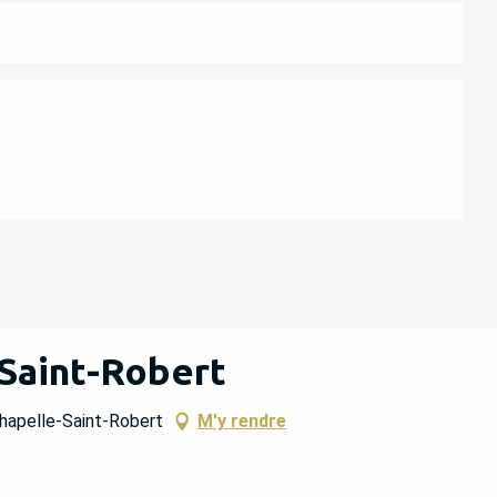
ATIONS
-Saint-Robert
Chapelle-Saint-Robert
M'y rendre