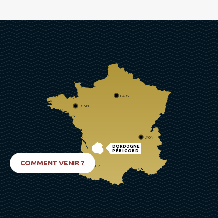
PARIS
RENNES
LYON
DORDOGNE
PÉRIGORD
COMMENT VENIR ?
BIARRITZ