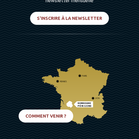
newsletter mensuelle
S'INSCRIRE À LA NEWSLETTER
PARIS
RENNES
LYON
DORDOGNE
PÉRIGORD
BIARRITZ
COMMENT VENIR ?