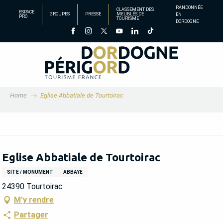
Aller
RANDONNÉE
CLASSEMENT DES
ESPACE
GROUPES
PRESSE
MEUBLÉS DE
EN
au
PRO
TOURISME
DORDOGNE
contenu
principal
Home
Eglise Abbatiale de Tourtoirac
Eglise Abbatiale de Tourtoirac
SITE / MONUMENT
ABBAYE
24390 Tourtoirac
M'y rendre
Partager