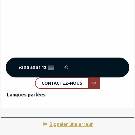
+33 5 53 51 12
▒▒
CONTACTEZ-NOUS
Langues parlées
Langues parlées
Signaler une erreur