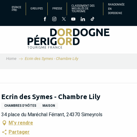
Aller
RANDONNÉE
CLASSEMENT DES
ESPACE
GROUPES
PRESSE
MEUBLÉS DE
EN
au
PRO
TOURISME
DORDOGNE
contenu
principal
Home
Ecrin des Symes - Chambre Lily
Ecrin des Symes - Chambre Lily
CHAMBRES D'HÔTES
MAISON
34 place du Maréchal Férrant, 24370 Simeyrols
M'y rendre
Partager