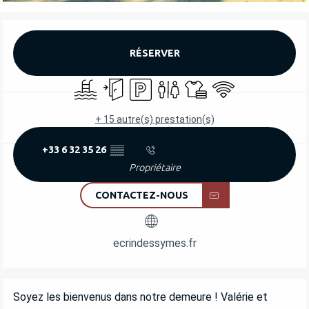
OUVERTURE ET COORDONNÉES
RÉSERVER
Piscine
Entrée indépendante
Parking
Toilettes
Draps et linge
WiFi
+ 15 autre(s) prestation(s)
+33 6 32 35 26
▒▒
Propriétaire
CONTACTEZ-NOUS
ecrindessymes.fr
DESCRIPTION
Soyez les bienvenus dans notre demeure ! Valérie et 