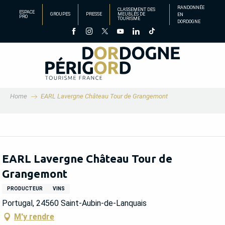
Aller
RANDONNÉE
CLASSEMENT DES
ESPACE
GROUPES
PRESSE
MEUBLÉS DE
EN
au
PRO
TOURISME
DORDOGNE
contenu
principal
Home
EARL Lavergne Château Tour de Grangemont
EARL Lavergne Château Tour de
Grangemont
PRODUCTEUR
VINS
Portugal, 24560 Saint-Aubin-de-Lanquais
M'y rendre