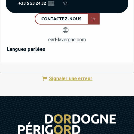
+33 5 53 24 32
▒▒
CONTACTEZ-NOUS
earl-lavergne.com
Langues parlées
Langues parlées
Signaler une erreur