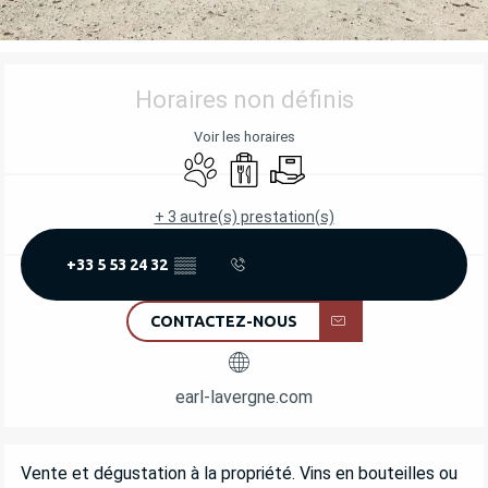
OUVERTURE ET COORDONNÉES
Horaires non définis
Voir les horaires
Animaux acceptés
Vente à emporter
Livraison
+ 3 autre(s) prestation(s)
+33 5 53 24 32
▒▒
CONTACTEZ-NOUS
earl-lavergne.com
DESCRIPTION
Vente et dégustation à la propriété. Vins en bouteilles ou 