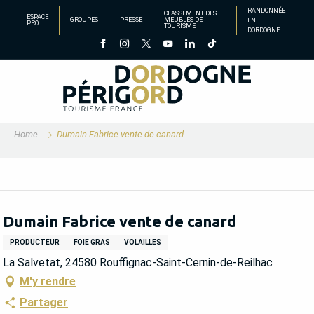
Aller
RANDONNÉE
CLASSEMENT DES
ESPACE
GROUPES
PRESSE
MEUBLÉS DE
EN
au
PRO
TOURISME
DORDOGNE
contenu
principal
Home
Dumain Fabrice vente de canard
Dumain Fabrice vente de canard
PRODUCTEUR
FOIE GRAS
VOLAILLES
La Salvetat, 24580 Rouffignac-Saint-Cernin-de-Reilhac
M'y rendre
Partager