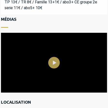
TP 13€ / TR 8€ / Famille 13+1€ / abo3+ CE groupe 2e
serie 11€ / abo5+ 10€
MÉDIAS
LOCALISATION