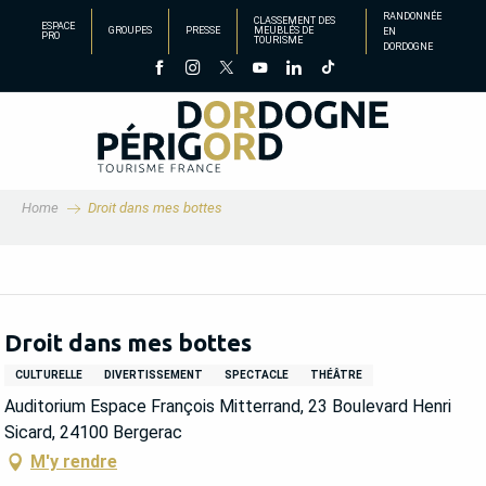
Aller
RANDONNÉE
CLASSEMENT DES
ESPACE
GROUPES
PRESSE
MEUBLÉS DE
EN
au
PRO
TOURISME
DORDOGNE
contenu
principal
Home
Droit dans mes bottes
Droit dans mes bottes
CULTURELLE
DIVERTISSEMENT
SPECTACLE
THÉÂTRE
Auditorium Espace François Mitterrand, 23 Boulevard Henri
Sicard, 24100 Bergerac
M'y rendre