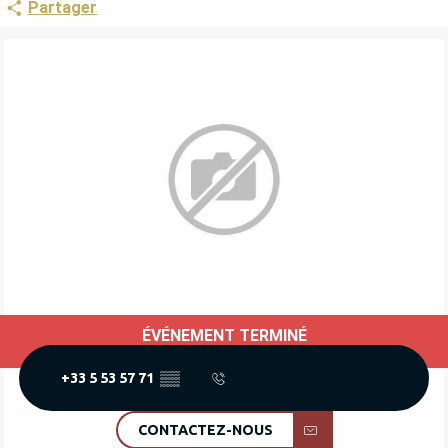
Partager
ÉVÉNEMENT TERMINÉ
OUVERTURE ET COORDONNÉES
+33 5 53 57 71
▒▒
CONTACTEZ-NOUS