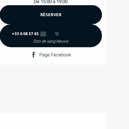
De 15:00 à 19:00
RÉSERVER
+33 6 08 57 65
▒▒
Don de sang Neuvic
Page Facebook