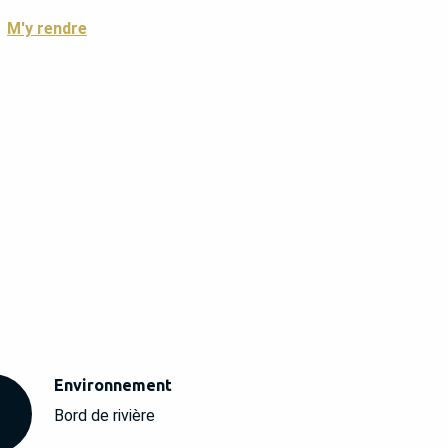
M'y rendre
Environnement
Environnement
Bord de rivière