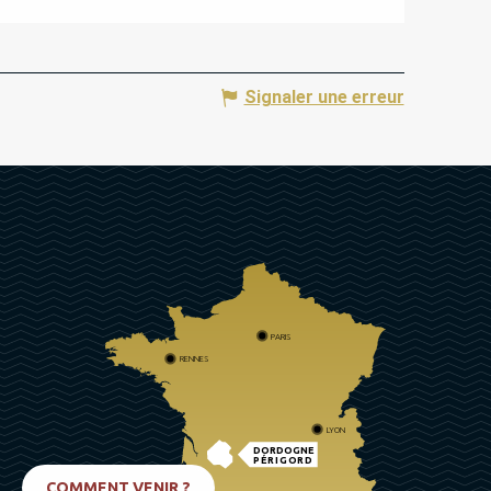
Signaler une erreur
PARIS
RENNES
LYON
DORDOGNE
PÉRIGORD
COMMENT VENIR ?